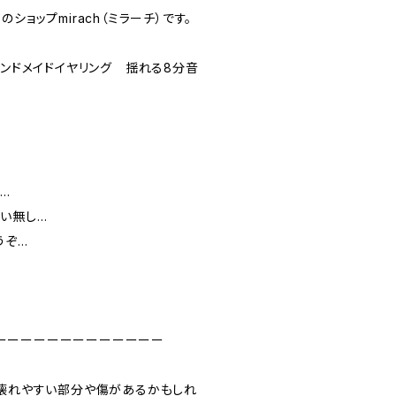
ショップmirach（ミラーチ）です。
ハンドメイドイヤリング 揺れる8分音
…
い無し…
うぞ…
ーーーーーーーーーーーーー
が壊れやすい部分や傷があるかもしれ