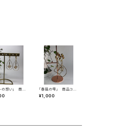
トの想い」 商品
「春風の雫」 商品コー
: MJ024 ハン
ド: MJ052 ハンドメ
00
¥1,000
ドイヤリング揺れ
イドイヤリング揺れる春
ach（ミラ
風の雫 | mirach（ミ
 - 揺れるハンドメ
ラーチ） - 揺れるハンド
ュエリー
メイドジュエリー