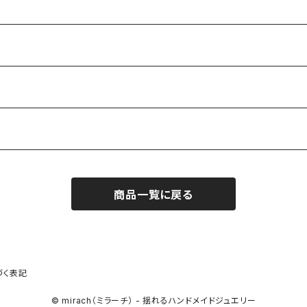
商品一覧に戻る
づく表記
© mirach（ミラーチ） - 揺れるハンドメイドジュエリー