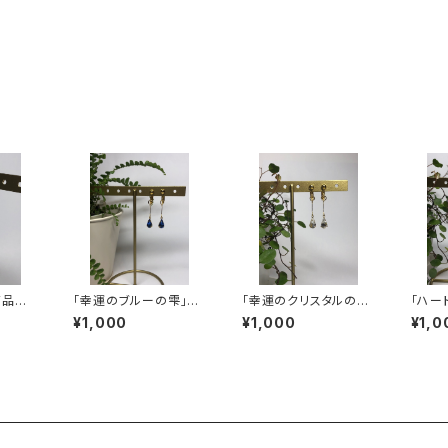
商品コ
「幸運のブルーの雫」
「幸運のクリスタルの
「ハー
 ハンド
商品コード: MJ072
涙 商品コード: MJ07
コード
¥1,000
¥1,000
¥1,0
揺れる
ハンドメイドイヤリング
3 ハンドメイドイヤリ
ドメイ
揺れるブルーの雫 | m
ング揺れるクリスタルの
るハート | mir
るハンド
irach（ミラーチ） - 揺れ
涙 | mirach（ミラー
ーチ）
るハンドメイドジュエリ
チ） - 揺れるハンドメイ
イドジ
ー
ドジュエリー