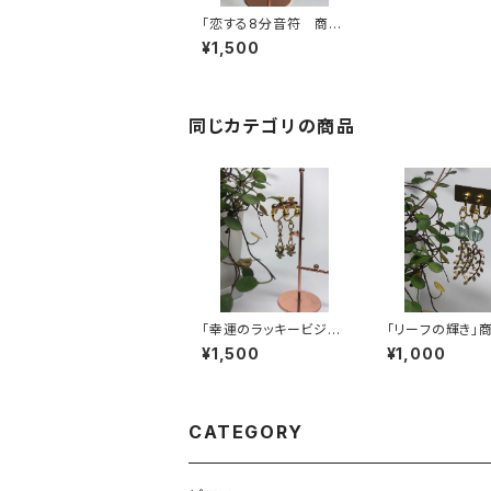
「恋する8分音符 商品
コード: MJ069 ハン
¥1,500
ドメイドイヤリング 揺れ
る8分音符 | mirach
（ミラーチ） - 揺れるハ
ンドメイドジュエリー
同じカテゴリの商品
「幸運のラッキービジョ
「リーフの輝き」
ン」 商品コード: MJ0
ード: MJ005
¥1,500
¥1,000
71 ハンドメイドイヤリ
メイドイヤリング
ング揺れる幸運のバー
葉っぱ | mirach（ミ
ド | mirach（ミラー
ラーチ） - 揺れ
チ） - 揺れるハンドメイ
メイドジュエリー
ドジュエリー
CATEGORY